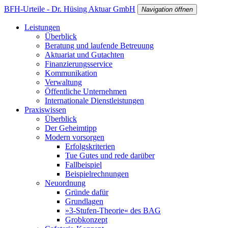
BFH-Urteile - Dr. Hüsing Aktuar GmbH
Navigation öffnen
Leistungen
Überblick
Beratung und laufende Betreuung
Aktuariat und Gutachten
Finanzierungsservice
Kommunikation
Verwaltung
Öffentliche Unternehmen
Internationale Dienstleistungen
Praxiswissen
Überblick
Der Geheimtipp
Modern vorsorgen
Erfolgskriterien
Tue Gutes und rede darüber
Fallbeispiel
Beispielrechnungen
Neuordnung
Gründe dafür
Grundlagen
»3-Stufen-Theorie« des BAG
Grobkonzept