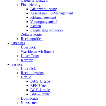
Cafeteria-Konzept
Finanzierung
Bilanzverkürzung
Asset-Liability-Management
Riskmanagement
Versorgungsmittel
Kosten
Langfristige Prognose
Zeitwertkonten
Rechengrößen
Über uns
Überblick
Was bieten wir Ihnen?
Unser Team
Karriere
Service
Überblick
Rechnungszins
Urteile
BAG-Urteile
BFH-Urteile
BGH-Urteile
BMF-Urteile
Downloads
Newsletter