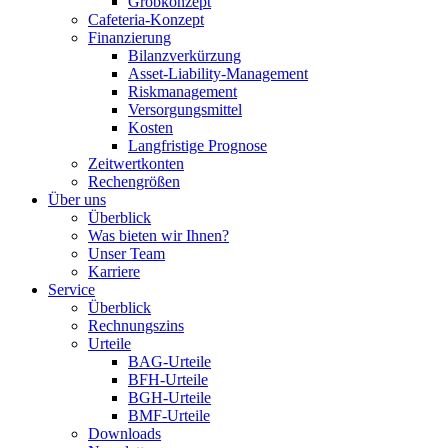
Grobkonzept
Cafeteria-Konzept
Finanzierung
Bilanzverkürzung
Asset-Liability-Management
Riskmanagement
Versorgungsmittel
Kosten
Langfristige Prognose
Zeitwertkonten
Rechengrößen
Über uns
Überblick
Was bieten wir Ihnen?
Unser Team
Karriere
Service
Überblick
Rechnungszins
Urteile
BAG-Urteile
BFH-Urteile
BGH-Urteile
BMF-Urteile
Downloads