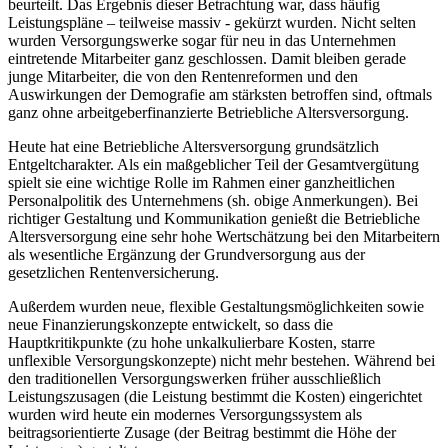
beurteilt. Das Ergebnis dieser Betrachtung war, dass häufig
Leistungspläne – teilweise massiv - gekürzt wurden. Nicht selten
wurden Versorgungswerke sogar für neu in das Unternehmen
eintretende Mitarbeiter ganz geschlossen. Damit bleiben gerade
junge Mitarbeiter, die von den Rentenreformen und den
Auswirkungen der Demografie am stärksten betroffen sind, oftmals
ganz ohne arbeitgeberfinanzierte Betriebliche Altersversorgung.
Heute hat eine Betriebliche Altersversorgung grundsätzlich
Entgeltcharakter. Als ein maßgeblicher Teil der Gesamtvergütung
spielt sie eine wichtige Rolle im Rahmen einer ganzheitlichen
Personalpolitik des Unternehmens (sh. obige Anmerkungen). Bei
richtiger Gestaltung und Kommunikation genießt die Betriebliche
Altersversorgung eine sehr hohe Wertschätzung bei den Mitarbeitern
als wesentliche Ergänzung der Grundversorgung aus der
gesetzlichen Rentenversicherung.
Außerdem wurden neue, flexible Gestaltungsmöglichkeiten sowie
neue Finanzierungskonzepte entwickelt, so dass die
Hauptkritikpunkte (zu hohe unkalkulierbare Kosten, starre
unflexible Versorgungskonzepte) nicht mehr bestehen. Während bei
den traditionellen Versorgungswerken früher ausschließlich
Leistungszusagen (die Leistung bestimmt die Kosten) eingerichtet
wurden wird heute ein modernes Versorgungssystem als
beitragsorientierte Zusage (der Beitrag bestimmt die Höhe der