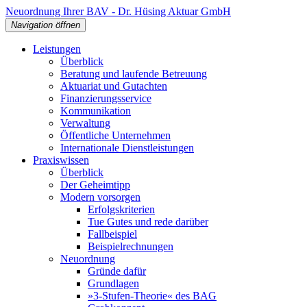
Neuordnung Ihrer BAV - Dr. Hüsing Aktuar GmbH
Navigation öffnen
Leistungen
Überblick
Beratung und laufende Betreuung
Aktuariat und Gutachten
Finanzierungsservice
Kommunikation
Verwaltung
Öffentliche Unternehmen
Internationale Dienstleistungen
Praxiswissen
Überblick
Der Geheimtipp
Modern vorsorgen
Erfolgskriterien
Tue Gutes und rede darüber
Fallbeispiel
Beispielrechnungen
Neuordnung
Gründe dafür
Grundlagen
»3-Stufen-Theorie« des BAG