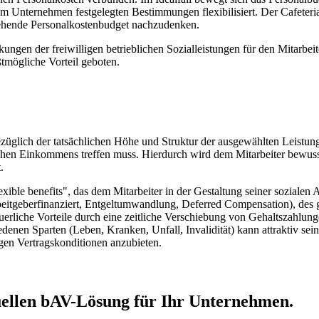
 Unternehmen festgelegten Bestimmungen flexibilisiert. Der Cafeteria-
ehende Personalkostenbudget nachzudenken.
ungen der freiwilligen betrieblichen Sozialleistungen für den Mitarbei
mögliche Vorteil geboten.
üglich der tatsächlichen Höhe und Struktur der ausgewählten Leistunge
hen Einkommens treffen muss. Hierdurch wird dem Mitarbeiter bewusst
.
lexible benefits", das dem Mitarbeiter in der Gestaltung seiner sozialen
beitgeberfinanziert, Entgeltumwandlung, Deferred Compensation), des 
erliche Vorteile durch eine zeitliche Verschiebung von Gehaltszahlunge
edenen Sparten (Leben, Kranken, Unfall, Invalidität) kann attraktiv sein
gen Vertragskonditionen anzubieten.
iduellen bAV-Lösung für Ihr Unternehmen.