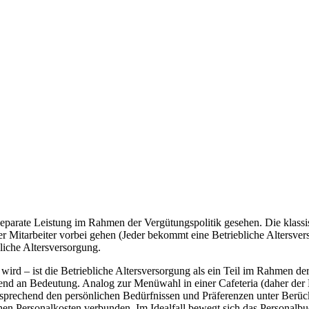
separate Leistung im Rahmen der Vergütungspolitik gesehen. Die klassi
 Mitarbeiter vorbei gehen (Jeder bekommt eine Betriebliche Altersversor
liche Altersversorgung.
wird – ist die Betriebliche Altersversorgung als ein Teil im Rahmen de
n Bedeutung. Analog zur Menüwahl in einer Cafeteria (daher der Name
ntsprechend den persönlichen Bedürfnissen und Präferenzen unter Berü
chen Personalkosten verbunden. Im Idealfall bewegt sich das Persona