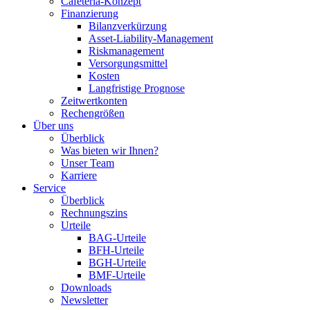
Cafeteria-Konzept
Finanzierung
Bilanzverkürzung
Asset-Liability-Management
Riskmanagement
Versorgungsmittel
Kosten
Langfristige Prognose
Zeitwertkonten
Rechengrößen
Über uns
Überblick
Was bieten wir Ihnen?
Unser Team
Karriere
Service
Überblick
Rechnungszins
Urteile
BAG-Urteile
BFH-Urteile
BGH-Urteile
BMF-Urteile
Downloads
Newsletter