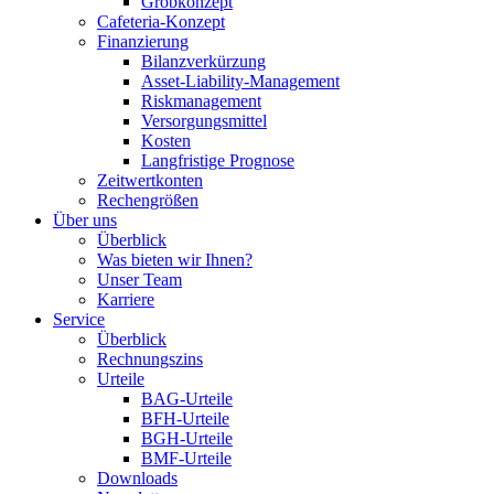
Grobkonzept
Cafeteria-Konzept
Finanzierung
Bilanzverkürzung
Asset-Liability-Management
Riskmanagement
Versorgungsmittel
Kosten
Langfristige Prognose
Zeitwertkonten
Rechengrößen
Über uns
Überblick
Was bieten wir Ihnen?
Unser Team
Karriere
Service
Überblick
Rechnungszins
Urteile
BAG-Urteile
BFH-Urteile
BGH-Urteile
BMF-Urteile
Downloads