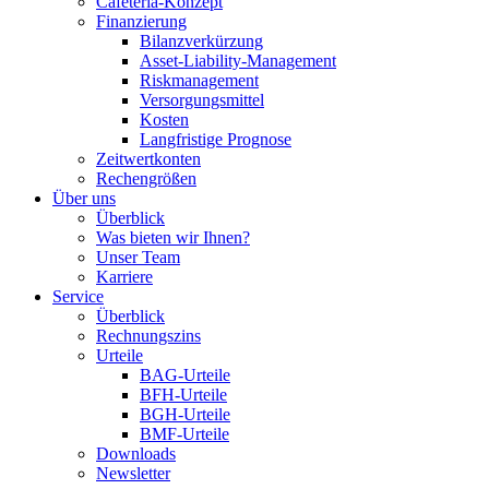
Cafeteria-Konzept
Finanzierung
Bilanzverkürzung
Asset-Liability-Management
Riskmanagement
Versorgungsmittel
Kosten
Langfristige Prognose
Zeitwertkonten
Rechengrößen
Über uns
Überblick
Was bieten wir Ihnen?
Unser Team
Karriere
Service
Überblick
Rechnungszins
Urteile
BAG-Urteile
BFH-Urteile
BGH-Urteile
BMF-Urteile
Downloads
Newsletter