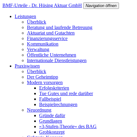
BMF-Urteile - Dr. Hüsing Aktuar GmbH
Navigation öffnen
Leistungen
Überblick
Beratung und laufende Betreuung
Aktuariat und Gutachten
Finanzierungsservice
Kommunikation
Verwaltung
Öffentliche Unternehmen
Internationale Dienstleistungen
Praxiswissen
Überblick
Der Geheimtipp
Modern vorsorgen
Erfolgskriterien
Tue Gutes und rede darüber
Fallbeispiel
Beispielrechnungen
Neuordnung
Gründe dafür
Grundlagen
»3-Stufen-Theorie« des BAG
Grobkonzept