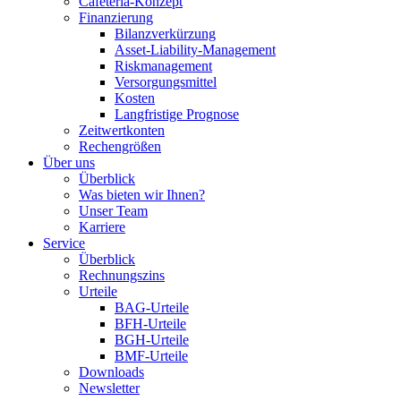
Cafeteria-Konzept
Finanzierung
Bilanzverkürzung
Asset-Liability-Management
Riskmanagement
Versorgungsmittel
Kosten
Langfristige Prognose
Zeitwertkonten
Rechengrößen
Über uns
Überblick
Was bieten wir Ihnen?
Unser Team
Karriere
Service
Überblick
Rechnungszins
Urteile
BAG-Urteile
BFH-Urteile
BGH-Urteile
BMF-Urteile
Downloads
Newsletter