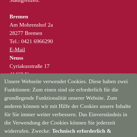
Bremen
Am Mohrenshof 2a
28277 Bremen
Tel.: 0421 6966290
E-Mail
Neuss
Cyriakusstraße 17
41468 Neuss
Unsere Webseite verwendet Cookies. Diese haben zwei
Tel.: 02131 3677520
Funktionen: Zum einen sind sie erforderlich für die
E-Mail
grundlegende Funktionalität unserer Website. Zum
Essen
anderen können wir mit Hilfe der Cookies unsere Inhalte
Sundernholz 103
für Sie immer weiter verbessern. Das Einverständnis in
45134 Essen
die Verwendung der Cookies können Sie jederzeit
Tel.: 0201 444861
widerrufen. Zwecke:
Technisch erforderlich &
E-Mail